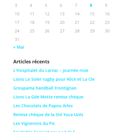
3
4
5
6
7
8
9
10
11
12
13
14
15
16
17
18
19
20
21
22
23
24
25
26
27
28
29
30
31
« Mai
Articles récents
L’Hospitalet du Larzac – journée rose
Lions Le Soler rugby pour Alice et La Cle
Groupama handball Frontignan
Lions La Gde Motte remise chèque
Les Chocolats de Papou Arles
Remise chèque de la Sté Yuca Uzès
Les Vignerons du Pic