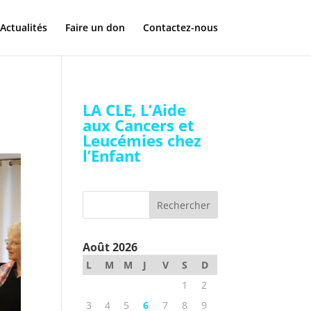
Actualités
Faire un don
Contactez-nous
LA CLE, L’Aide
aux Cancers et
Leucémies chez
l’Enfant
Août 2026
L
M
M
J
V
S
D
1
2
3
4
5
6
7
8
9