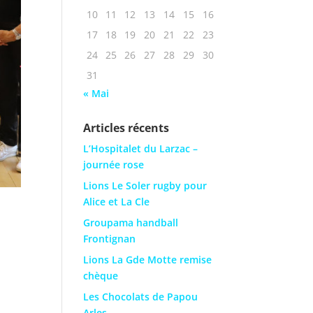
10
11
12
13
14
15
16
17
18
19
20
21
22
23
24
25
26
27
28
29
30
31
« Mai
Articles récents
L’Hospitalet du Larzac –
journée rose
Lions Le Soler rugby pour
Alice et La Cle
Groupama handball
Frontignan
Lions La Gde Motte remise
chèque
Les Chocolats de Papou
Arles