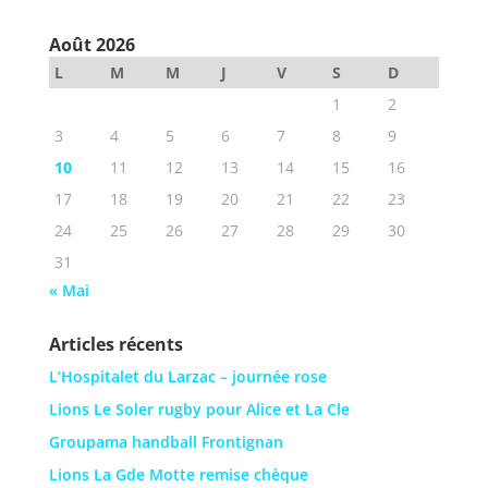
Août 2026
L
M
M
J
V
S
D
1
2
3
4
5
6
7
8
9
10
11
12
13
14
15
16
17
18
19
20
21
22
23
24
25
26
27
28
29
30
31
« Mai
Articles récents
L’Hospitalet du Larzac – journée rose
Lions Le Soler rugby pour Alice et La Cle
Groupama handball Frontignan
Lions La Gde Motte remise chèque