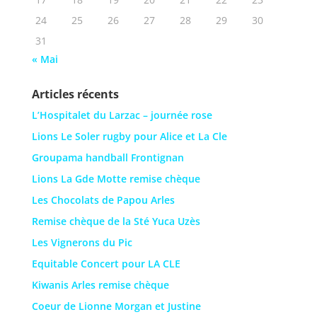
24
25
26
27
28
29
30
31
« Mai
Articles récents
L’Hospitalet du Larzac – journée rose
Lions Le Soler rugby pour Alice et La Cle
Groupama handball Frontignan
Lions La Gde Motte remise chèque
Les Chocolats de Papou Arles
Remise chèque de la Sté Yuca Uzès
Les Vignerons du Pic
Equitable Concert pour LA CLE
Kiwanis Arles remise chèque
Coeur de Lionne Morgan et Justine