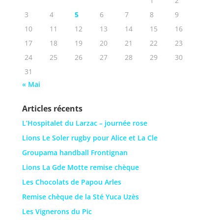
1
2
3
4
5
6
7
8
9
10
11
12
13
14
15
16
17
18
19
20
21
22
23
24
25
26
27
28
29
30
31
« Mai
Articles récents
L’Hospitalet du Larzac – journée rose
Lions Le Soler rugby pour Alice et La Cle
Groupama handball Frontignan
Lions La Gde Motte remise chèque
Les Chocolats de Papou Arles
Remise chèque de la Sté Yuca Uzès
Les Vignerons du Pic