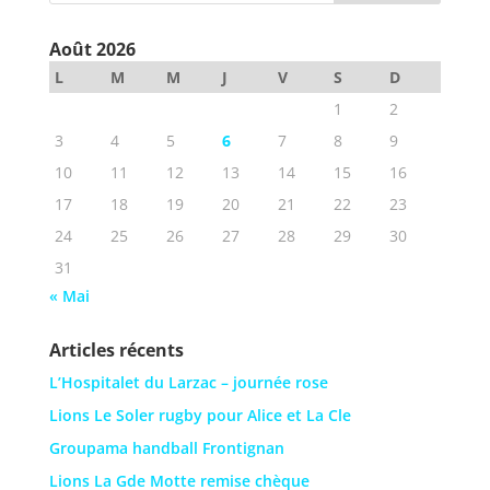
Août 2026
L
M
M
J
V
S
D
1
2
3
4
5
6
7
8
9
10
11
12
13
14
15
16
17
18
19
20
21
22
23
24
25
26
27
28
29
30
31
« Mai
Articles récents
L’Hospitalet du Larzac – journée rose
Lions Le Soler rugby pour Alice et La Cle
Groupama handball Frontignan
Lions La Gde Motte remise chèque