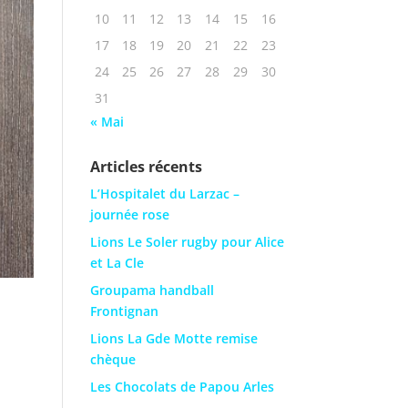
10
11
12
13
14
15
16
17
18
19
20
21
22
23
24
25
26
27
28
29
30
31
« Mai
Articles récents
L’Hospitalet du Larzac –
journée rose
Lions Le Soler rugby pour Alice
et La Cle
Groupama handball
Frontignan
Lions La Gde Motte remise
chèque
Les Chocolats de Papou Arles