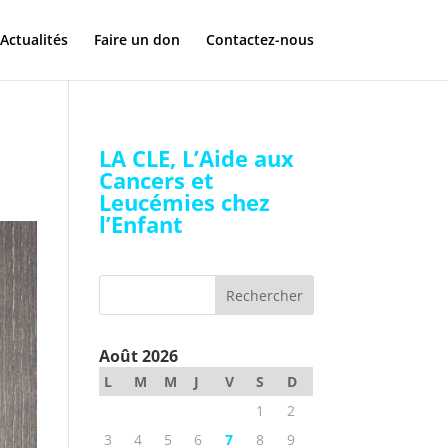
Actualités
Faire un don
Contactez-nous
LA CLE, L’Aide aux
Cancers et
Leucémies chez
l’Enfant
Août 2026
L
M
M
J
V
S
D
1
2
3
4
5
6
7
8
9