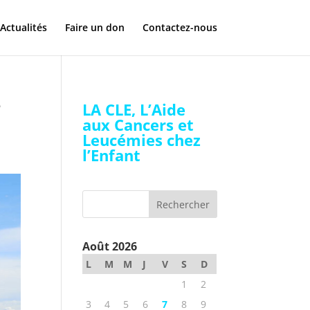
Actualités
Faire un don
Contactez-nous
e
LA CLE, L’Aide
aux Cancers et
Leucémies chez
l’Enfant
Août 2026
L
M
M
J
V
S
D
1
2
3
4
5
6
7
8
9