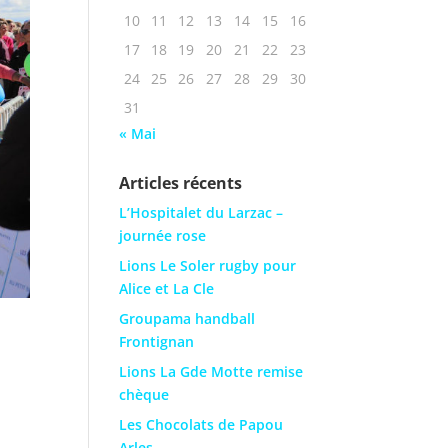
10
11
12
13
14
15
16
17
18
19
20
21
22
23
24
25
26
27
28
29
30
31
« Mai
Articles récents
L’Hospitalet du Larzac –
journée rose
Lions Le Soler rugby pour
Alice et La Cle
Groupama handball
Frontignan
Lions La Gde Motte remise
chèque
Les Chocolats de Papou
Arles