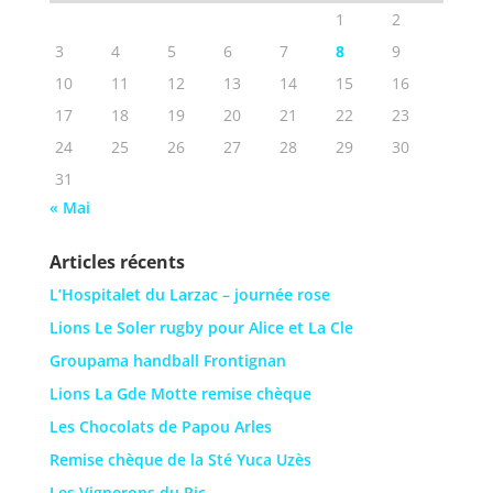
1
2
3
4
5
6
7
8
9
10
11
12
13
14
15
16
17
18
19
20
21
22
23
24
25
26
27
28
29
30
31
« Mai
Articles récents
L’Hospitalet du Larzac – journée rose
Lions Le Soler rugby pour Alice et La Cle
Groupama handball Frontignan
Lions La Gde Motte remise chèque
Les Chocolats de Papou Arles
Remise chèque de la Sté Yuca Uzès
Les Vignerons du Pic