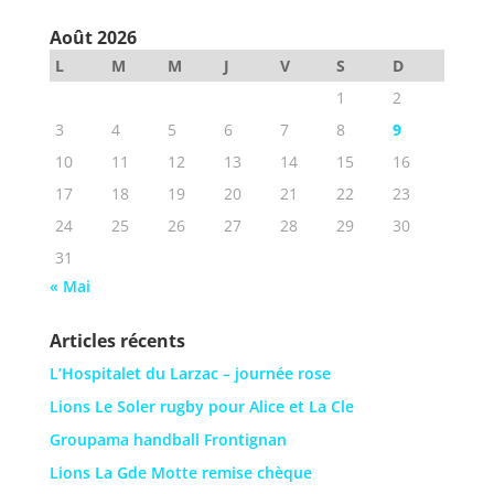
Août 2026
L
M
M
J
V
S
D
1
2
3
4
5
6
7
8
9
10
11
12
13
14
15
16
17
18
19
20
21
22
23
24
25
26
27
28
29
30
31
« Mai
Articles récents
L’Hospitalet du Larzac – journée rose
Lions Le Soler rugby pour Alice et La Cle
Groupama handball Frontignan
Lions La Gde Motte remise chèque